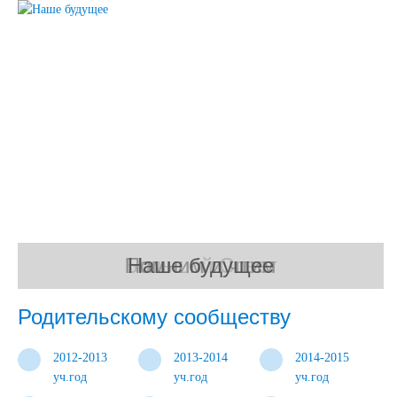
Большой Совет
Помним и чтим
Наше будущее
Родительскому сообществу
2012-2013
2013-2014
2014-2015
уч.год
уч.год
уч.год