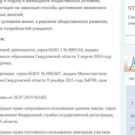
ду и отдыху в имеющихся общественных условиях,
нтации на законные способы достижения жизненного
ЧТ
ых занятий,
Спи
к условиям жизни, к реалиям общественного развития,
учащ
х потребностей учащихся;
ти:
льной деятельности, серия 66ЛО 1 № 0005116, выдана
ного образования Свердловской области 5 апреля 2016 года
срочно,
едитации, серия 66АО1 № 0002447, выдано Министерством
пн
я Свердловской области 9 декабря 2015 года №8788, срок
авы от 26.07.2019 №1402.
3
трации права оперативного пользования зданием школы, серия
авлением Федеральной службы государственной регистрации,
10
й области,
17
страции права постоянного пользования земельным участком