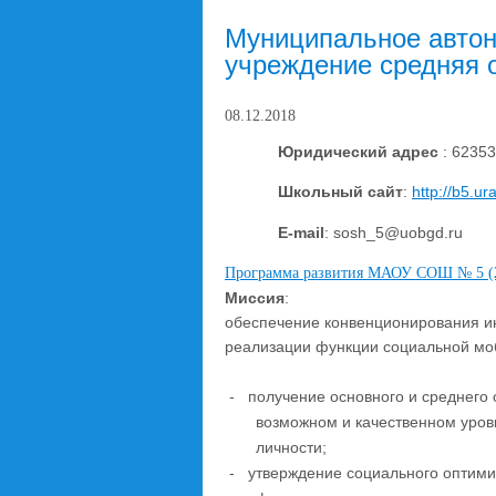
Муниципальное авто
учреждение средняя 
08.12.2018
Юридический адрес
: 62353
Школьный сайт
:
http
://
b
5.
ura
E-mail
: sosh_5@uobgd.ru
Программа развития МАОУ СОШ № 5 (2
Миссия
:
обеспечение конвенционирования ин
реализации функции социальной моб
-
получение основного и среднего
возможном и качественном уров
личности;
-
утверждение социального оптими