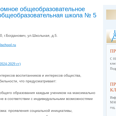
номное общеобразовательное
общеобразовательная школа № 5
0, г.Богданович, ул.Школьная, д.5.
lschool
.
ru
ПР
С 01
кла
024-2029 гг)
Подр
тересов воспитанников и интересов общества,
ильности, что предусматривает:
ПР
КЛ
 общего образования каждым учеником на максимально
Инф
не в соответствии с индивидуальными возможностями
МА
год,
зма: проявления социальной инициативы,