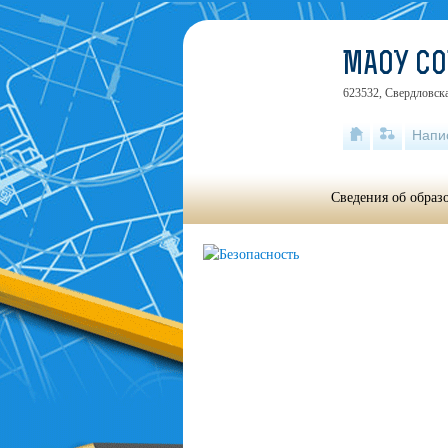
МАОУ С
623532, Свердловска
Напи
Сведения об образ