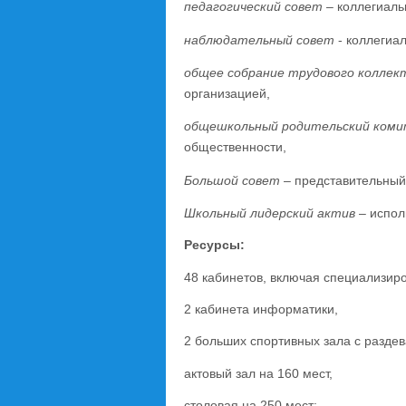
педагогический совет
– коллегиаль
наблюдательный совет
-
коллегиал
общее собрание трудового коллек
организацией,
общешкольный родительский ком
общественности,
Большой совет
– представительный
Школьный лидерский актив
– испол
Ресурсы:
48 кабинетов, включая специализир
2 кабинета информатики,
2 больших спортивных зала с раздев
актовый зал на 160 мест,
столовая на 250 мест;