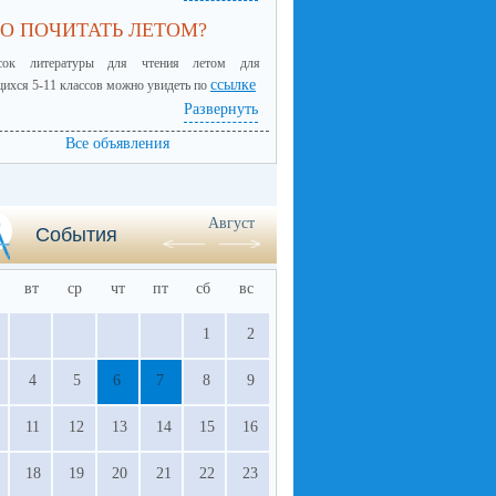
О ПОЧИТАТЬ ЛЕТОМ?
сок литературы для чтения летом для
ссылке
ихся 5-11 классов можно увидеть по
Развернуть
Все объявления
Август
События
вт
ср
чт
пт
сб
вс
1
2
4
5
6
7
8
9
11
12
13
14
15
16
18
19
20
21
22
23