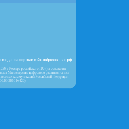
т создан на портале сайтыобразованию.рф
556 в Реестре российского ПО (на основании
иказа Министерства цифрового развития, связи
массовых коммуникаций Российской Федерации
 06.09.2016 №426)