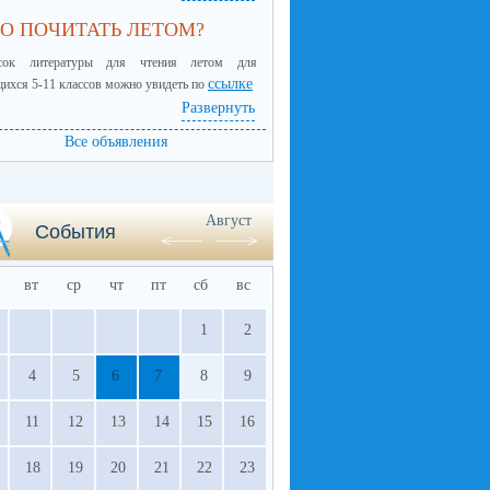
О ПОЧИТАТЬ ЛЕТОМ?
сок литературы для чтения летом для
ссылке
ихся 5-11 классов можно увидеть по
Развернуть
Все объявления
Август
События
вт
ср
чт
пт
сб
вс
1
2
4
5
6
7
8
9
11
12
13
14
15
16
18
19
20
21
22
23