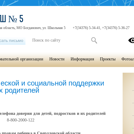
ОШ № 5
я область, МО Богданович, ул. Школьная 5
+7(34376) 5-34-41, +7(34376) 5-36-27
сать письмо
овательной организации
Новости
Информация
Проекты
Фотоа
еской и социальной поддержки
их родителей
лефона доверия для детей, подростков и их родителей
8-800-2000-122
 правам ребенка в Свердловской области