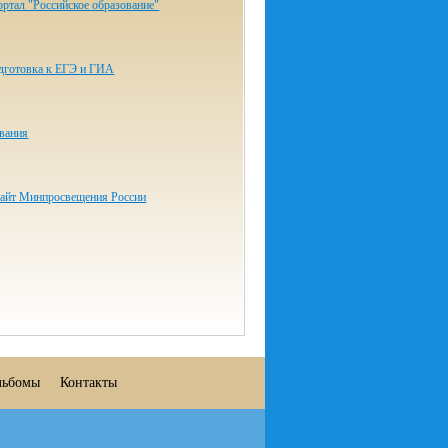
ртал "Российское образование"
одготовка к ЕГЭ и ГИА
ования
айт Минпросвещения России
льбомы
Контакты