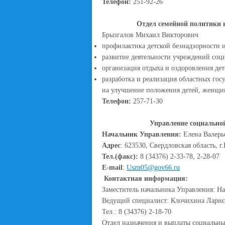
Телефон:
251-92-26
Отдел семейной политик
Брызгалов Михаил Викторович
профилактика детской безнадзорности 
развитие деятельности учреждений соц
организация отдыха и оздоровления дет
разработка и реализация областных гос
на улучшение положения детей, женщин
Телефон:
257-71-30
Управление социально
Начальник Управления:
Елена Валер
Адрес
: 623530, Свердловская область, г.
Тел.(факс):
8 (34376) 2-33-78, 2-28-07
E-mail
:
Uszn05@gov66.ru
Контактная информация:
Заместитель начальника Управления: 
Ведущий специалист: Клочихина Ларис
Тел.: 8 (34376) 2-18-70
Отдел назначения и выплаты социальных