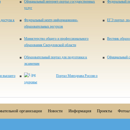
и
Официальный интернет-портал государственных
Федеральный по
услуг
доступа к
Федеральный центр информационно-
ЕГЭ портал, п
образовательных ресурсов
Министерство общего и профессионального
Вестник образ
образования Свердловской области
Образовательный портал для подготовки к
Официальный с
экзаменам
 и высшего
Портал Минздрава России о
здоровье
овательной организации
Новости
Информация
Проекты
Фотоа