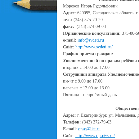
Мороков Игорь Рудольфович
Адрес:
620095, Свердловская область, г.
тел.:
(343) 375-70-20
факс:
(343) 374-09-03
Юридические консультации:
375-80-5
e-mail:
info@svdeti.ru
Сайт
:
http://www.svdeti.ru/
График приема граждан:
Уполномоченный по правам ребёнка 
вторник с 14.00 до 17.00
Сотрудники аппарата Уполномоченно
пн-чт с 9.00 до 17.00
перерыв с 12.00 до 13.00
Пятница - неприёмный день
Общественн
Адрес:
г. Екатеринбург, ул. Малышева, д
Телефон:
(343) 372-79-63
E-mail
:
opso@list.ru
Сайт
:
http://www.opso66.ru/