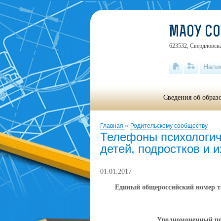
МАОУ С
623532, Свердловска
Напи
Сведения об образ
Главная
»
Родительскому сообществу
Телефоны психологич
детей, подростков и 
01.01.2017
Единый общероссийский номер те
Уполномоченный
по