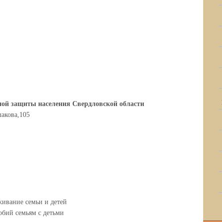
ной защиты населения Свердловской области
шакова,105
а
живание семьи и детей
обий семьям с детьми