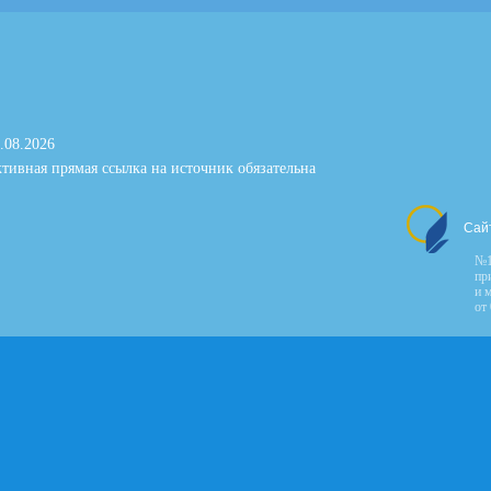
.08.2026
тивная прямая ссылка на источник обязательна
Сай
№1
пр
и 
от