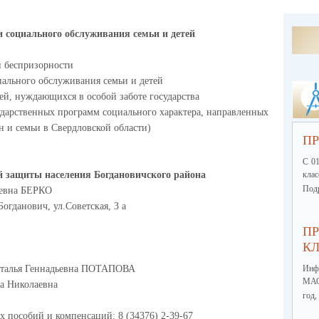
и и социального обслуживания семьи и детей
и беспризорности
иального обслуживания семьи и детей
ей, нуждающихся в особой заботе государства
ударственных программ социального характера, направленных
 и семьи в Свердловской области)
ПР
С 01
й защиты населения Богдановичского района
кла
Подр
ьевна БЕРКО
Богданович, ул.Советская, 3 а
ПР
КЛ
Наталья Геннадьевна ПОТАПОВА
Инф
МА
а Николаевна
год,
 пособий и компенсаций: 8 (34376) 2-39-67