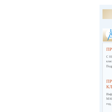
ПР
С 01
кла
Подр
ПР
КЛ
Инф
МА
год,