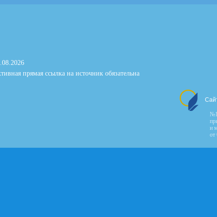
.08.2026
тивная прямая ссылка на источник обязательна
Сай
№1
пр
и 
от