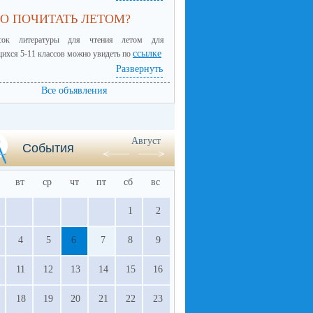
О ПОЧИТАТЬ ЛЕТОМ?
сок литературы для чтения летом для
ссылке
ихся 5-11 классов можно увидеть по
Развернуть
Все объявления
Август
События
вт
ср
чт
пт
сб
вс
1
2
4
5
6
7
8
9
11
12
13
14
15
16
18
19
20
21
22
23