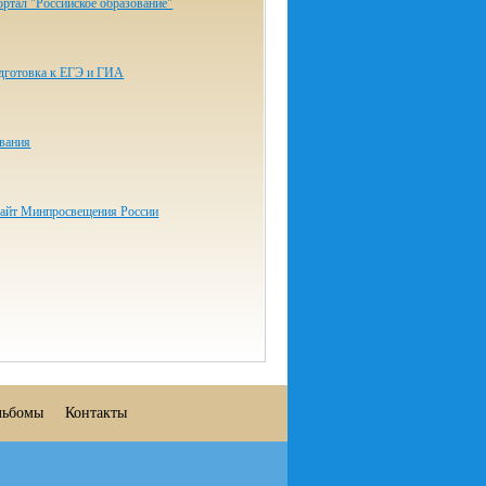
ртал "Российское образование"
одготовка к ЕГЭ и ГИА
ования
айт Минпросвещения России
льбомы
Контакты