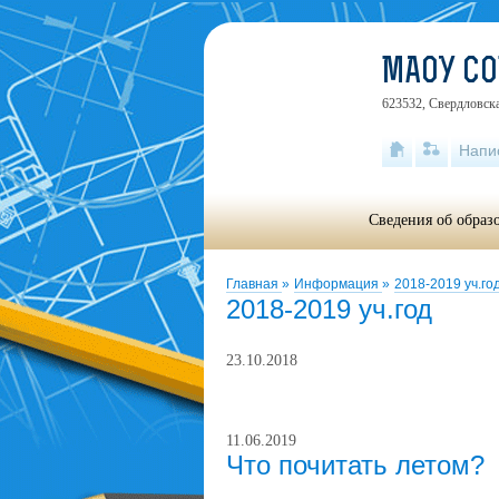
МАОУ С
623532, Свердловска
Напи
Сведения об образ
Главная
»
Информация
»
2018-2019 уч.го
2018-2019 уч.год
23.10.2018
11.06.2019
Что почитать летом?