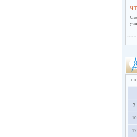
ЧТ
Спи
учащ
пн
3
10
17