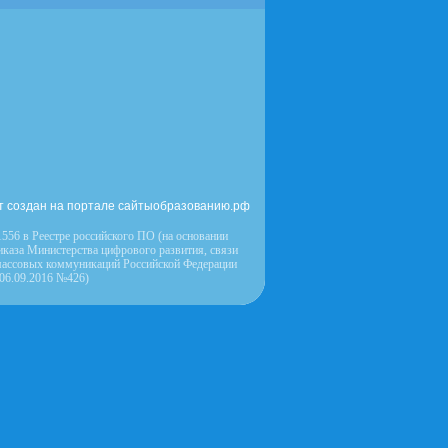
т создан на портале сайтыобразованию.рф
556 в Реестре российского ПО (на основании
иказа Министерства цифрового развития, связи
массовых коммуникаций Российской Федерации
 06.09.2016 №426)