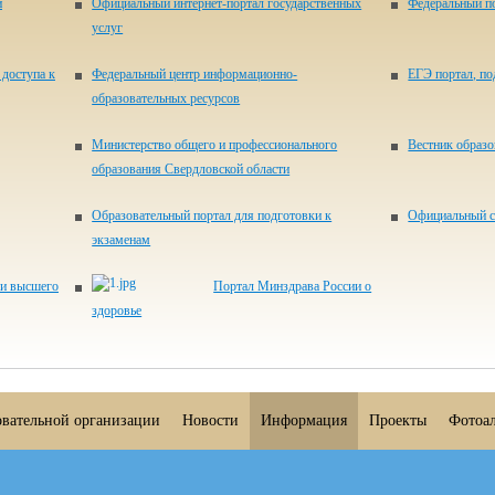
и
Официальный интернет-портал государственных
Федеральный по
услуг
доступа к
Федеральный центр информационно-
ЕГЭ портал, п
образовательных ресурсов
Министерство общего и профессионального
Вестник образ
образования Свердловской области
Образовательный портал для подготовки к
Официальный с
экзаменам
 и высшего
Портал Минздрава России о
здоровье
овательной организации
Новости
Информация
Проекты
Фотоа