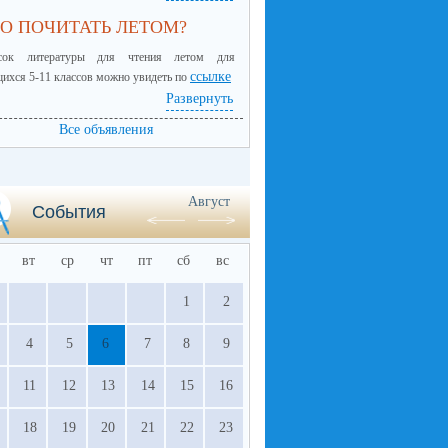
О ПОЧИТАТЬ ЛЕТОМ?
сок литературы для чтения летом для
ссылке
ихся 5-11 классов можно увидеть по
Развернуть
Все объявления
Август
События
вт
ср
чт
пт
сб
вс
1
2
4
5
6
7
8
9
11
12
13
14
15
16
18
19
20
21
22
23