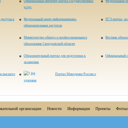
и
Официальный интернет-портал государственных
Федеральный по
услуг
доступа к
Федеральный центр информационно-
ЕГЭ портал, п
образовательных ресурсов
Министерство общего и профессионального
Вестник образ
образования Свердловской области
Образовательный портал для подготовки к
Официальный с
экзаменам
 и высшего
Портал Минздрава России о
здоровье
овательной организации
Новости
Информация
Проекты
Фотоа