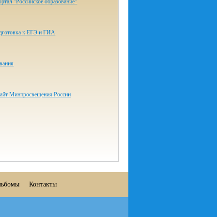
ртал "Российское образование"
одготовка к ЕГЭ и ГИА
ования
айт Минпросвещения России
льбомы
Контакты