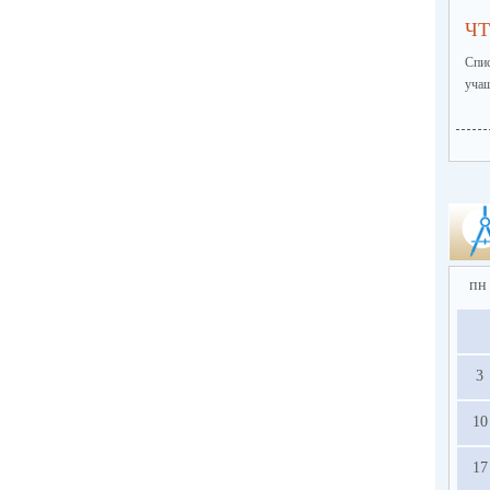
ЧТ
Спи
учащ
пн
3
10
17