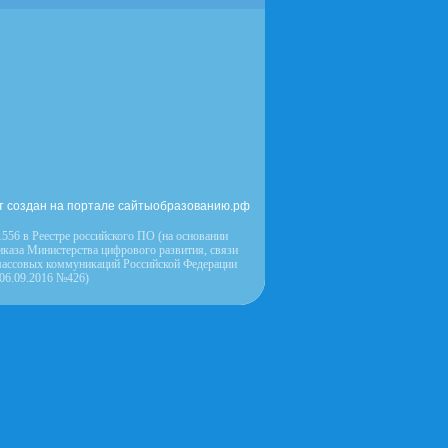
т создан на портале сайтыобразованию.рф
556 в Реестре российского ПО (на основании
иказа Министерства цифрового развития, связи
массовых коммуникаций Российской Федерации
 06.09.2016 №426)