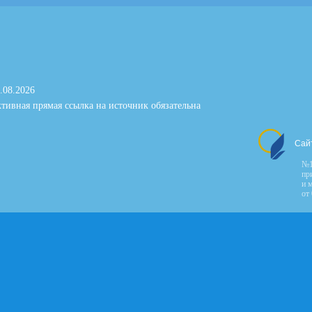
.08.2026
тивная прямая ссылка на источник обязательна
Сай
№1
пр
и 
от