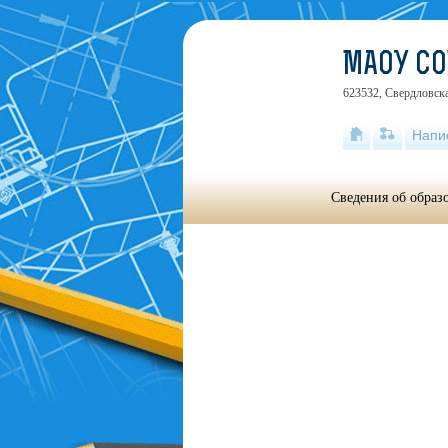
МАОУ С
623532, Свердловска
Напи
Сведения об образ