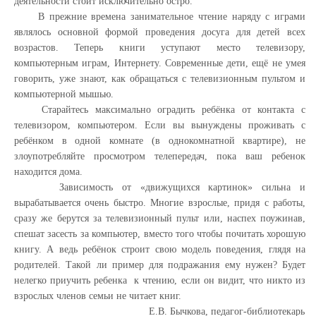
деятельности стоит исключительно остро.
В прежние времена занимательное чтение наряду с играми
являлось основной формой проведения досуга для детей всех
возрастов. Теперь книги уступают место телевизору,
компьютерным играм, Интернету. Современные дети, ещё не умея
говорить, уже знают, как обращаться с телевизионным пультом и
компьютерной мышью.
Старайтесь максимально оградить ребёнка от контакта с
телевизором, компьютером. Если вы вынуждены проживать с
ребёнком в одной комнате (в однокомнатной квартире), не
злоупотребляйте просмотром телепередач, пока ваш ребенок
находится дома.
Зависимость от «движущихся картинок» сильна и
вырабатывается очень быстро. Многие взрослые, придя с работы,
сразу же берутся за телевизионный пульт или, наспех поужинав,
спешат засесть за компьютер, вместо того чтобы почитать хорошую
книгу. А ведь ребёнок строит свою модель поведения, глядя на
родителей. Такой ли пример для подражания ему нужен? Будет
нелегко приучить ребенка к чтению, если он видит, что никто из
взрослых членов семьи не читает книг.
Е.В. Бычкова, педагог-библиотекарь