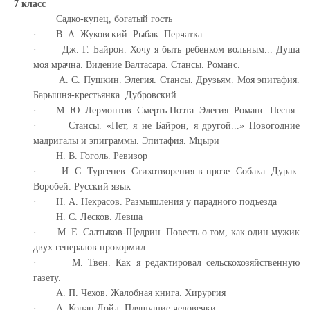
7 класс
·
Садко-купец, богатый гость
·
В. А. Жуковский. Рыбак. Перчатка
·
Дж. Г. Байрон. Хочу я быть ребенком вольным... Душа
моя мрачна. Видение Валтасара. Стансы. Романс.
·
А. С. Пушкин.
Элегия. Стансы. Друзьям. Моя эпитафия.
Барышня-крестьянка. Дубровский
·
М. Ю. Лермонтов.
Смерть Поэта. Элегия. Романс. Песня.
·
Стансы. «Нет, я не Байрон, я другой...» Новогодние
мадригалы и эпиграммы. Эпитафия. Мцыри
·
Н. В. Гоголь. Ревизор
·
И. С. Тургенев. Стихотворения в прозе: Собака. Дурак.
Воробей. Русский язык
·
Н. А. Некрасов. Размышления у парадного подъезда
·
Н. С. Лесков. Левша
·
М. Е. Салтыков-Щедрин. Повесть о том, как один мужик
двух генералов прокормил
·
М. Твен. Как я редактировал сельскохозяйственную
газету.
·
А. П. Чехов. Жалобная книга. Хирургия
·
А. Конан Дойл. Пляшущие человечки