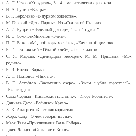
А. П. Чехов «Хирургия», 3 – 4 юмористических рассказа.
И. А. Бунин «Косцы».
В. Г. Короленко «В дурном обществе».
М. Горький «Дети Пармы». Из «Сказок об Италии».
А. И. Куприн «Чудесный доктор», "Белый пудель"
И. С. Соколов-Микитов «Зима».
П. П. Бажов «Медной горы хозяйка», «Каменный цветок».
К. Г. Паустовский «Тёплый хлеб», «Заячьи лапы».
С. Я. Маршак «Двенадцать месяцев». М. М. Пришвин «Моя
родина».
Е. И. Носов «Варька».
А. П. Платонов «Никита».
В. П. Астафьев «Васюткино озеро», «Зачем я убил коростеля?»,
«Белогрудка».
Саша Чёрный «Кавказский пленник», «Игорь-Робинзон».
Даниель Дефо «Робинзон Крузо».
Х. К. Андерсен «Снежная королева».
Жорж Санд «О чём говорят цветы».
Марк Твен «Приключения Тома Сойера».
Джек Лондон «Сказание о Кише».