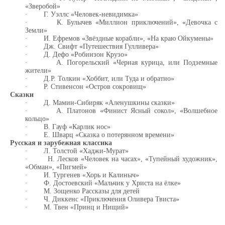
«Зверобой»
·
Г. Уэллс «Человек-невидимка»
·
К. Булычев «Миллион приключений», «Девочка с
Земли»
·
И. Ефремов «Звёздные корабли», «На краю Ойкумены»
·
Дж. Свифт «Путешествия Гулливера»
·
Д. Дефо «Робинзон Крузо»
·
А. Погорельский «Черная курица, или Подземные
жители»
·
Д.Р. Толкин «Хоббит, или Туда и обратно»
·
Р. Стивенсон «Остров сокровищ»
Сказки
·
Д. Мамин-Сибиряк «Аленушкины сказки»
·
А. Платонов «Финист Ясный сокол», «Волшебное
кольцо»
·
В. Гауф «Карлик нос»
·
Е. Шварц «Сказка о потерянном времени»
Русская и зарубежная классика
·
Л. Толстой «Хаджи-Мурат»
·
Н. Лесков «Человек на часах», «Тупейный художник»,
«Обман», «Пигмей»
·
И. Тургенев «Хорь и Калиныч»
·
Ф. Достоевский «Мальчик у Христа на ёлке»
·
М. Зощенко Рассказы для детей
·
Ч. Диккенс «Приключения Оливера Твиста»
·
М. Твен «Принц и Нищий»