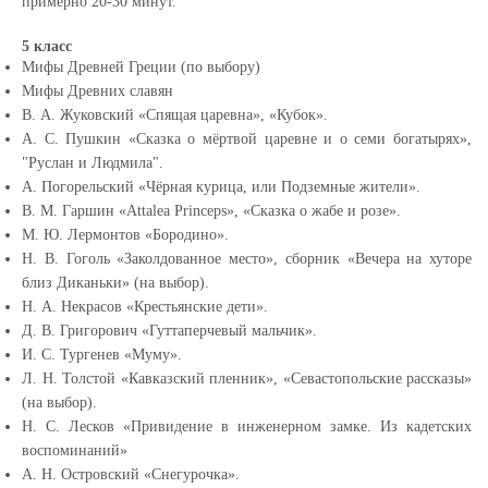
примерно 20-30 минут.
5 класс
Мифы Древней Греции (по выбору)
Мифы Древних славян
В. А. Жуковский «Спящая царевна», «Кубок».
А. С. Пушкин «Сказка о мёртвой царевне и о семи богатырях»,
"Руслан и Людмила".
А. Погорельский «Чёрная курица, или Подземные жители».
В. М. Гаршин «Attalea Princeps», «Сказка о жабе и розе».
М. Ю. Лермонтов «Бородино».
Н. В. Гоголь «Заколдованное место», сборник «Вечера на хуторе
близ Диканьки» (на выбор).
Н. А. Некрасов «Крестьянские дети».
Д. В. Григорович «Гуттаперчевый мальчик».
И. С. Тургенев «Муму».
Л. Н. Толстой «Кавказский пленник», «Севастопольские рассказы»
(на выбор).
Н. С. Лесков «Привидение в инженерном замке. Из кадетских
воспоминаний»
А. Н. Островский «Снегурочка».