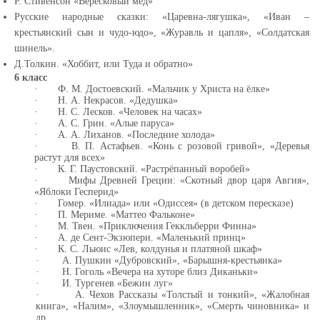
Р. Стивенсон «Вересковый мёд»
Русские народные сказки: «Царевна-лягушка», «Иван –
крестьянский сын и чудо-юдо», «Журавль и цапля», «Солдатская
шинель».
Д.Толкин. «Хоббит, или Туда и обратно»
6 класс
·
Ф. М. Достоевский. «Мальчик у Христа на ёлке»
·
Н. А. Некрасов. «Дедушка»
·
Н. С. Лесков. «Человек на часах»
·
А. С. Грин. «Алые паруса»
·
А. А. Лиханов. «Последние холода»
·
В. П. Астафьев. «Конь с розовой гривой», «Деревья
растут для всех»
·
К. Г. Паустовский. «Растрёпанный воробей»
·
Мифы Древней Греции: «Скотный двор царя Авгия»,
«Яблоки Гесперид»
·
Гомер. «Илиада» или «Одиссея» (в детском пересказе)
·
П. Мериме. «Маттео Фальконе»
·
М. Твен. «Приключения Геккльберри Финна»
·
А. де Сент-Экзюпери. «Маленький принц»
·
К. С. Льюис «Лев, колдунья и платяной шкаф»
·
А. Пушкин «Дубровский», «Барышня-крестьянка»
·
Н. Гоголь «Вечера на хуторе близ Диканьки»
·
И. Тургенев «Бежин луг»
·
А. Чехов Рассказы «Толстый и тонкий», «Жалобная
книга», «Налим», «Злоумышленник», «Смерть чиновника» и
др.