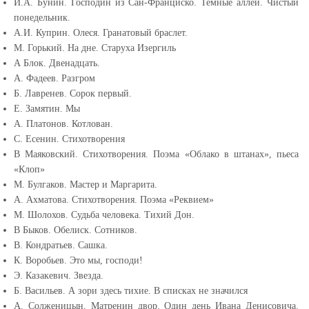
И.А. Бунин. Господин из Сан-Франциско. Темные аллеи. Чистый
понедельник.
А.И. Куприн. Олеся. Гранатовый браслет.
М. Горький. На дне. Старуха Изергиль
А Блок. Двенадцать.
А. Фадеев. Разгром
Б. Лавренев. Сорок первый.
Е. Замятин. Мы
А. Платонов. Котлован.
С. Есенин. Стихотворения
В Маяковский. Стихотворения. Поэма «Облако в штанах», пьеса
«Клоп»
М. Булгаков. Мастер и Маргарита.
А. Ахматова. Стихотворения. Поэма «Реквием»
М. Шолохов. Судьба человека. Тихий Дон.
В Быков. Обелиск. Сотников.
В. Кондратьев. Сашка.
К. Воробьев. Это мы, господи!
Э. Казакевич. Звезда.
Б. Васильев. А зори здесь тихие. В списках не значился
А. Солженицын. Матренин двор. Один день Ивана Денисовича.