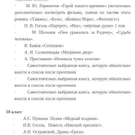
·
М. Ю. Лермонтов «Герой нашего времени» (желательно
дополнительно посмотреть фильмы, снятые по частям этого
романа: «Тамань», «Бэла», «Княжна Мэри», «Фаталист»)
·
Н. В. Гоголь «Портрет», «Нос», «мёртвые души» 1 том.
·
М. Шолохов «Они сражались за Родину», «Судьба
человека»
·
В. Быков «Сотников»
·
А. И. Солженицын «Матренин двор»
·
А. Приставкин «Ночевала тучка золотая»
·
Самостоятельно выбранная книга, которую обязательно
внести в список после прочтения
·
Самостоятельно выбранная книга, которую обязательно
внести в список после прочтения
·
Самостоятельно выбранная книга, которую обязательно
внести в список после прочтения
10 класс
·
А.С. Пушкин. Поэма «Медный всадник»
·
Н.В. Гоголь. Повесть «Невский проспект».
·
А.Н. Островский, Драма «Гроза».