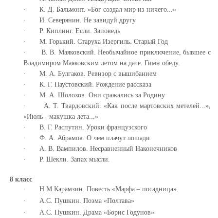
·
К. Д. Бальмонт. «Бог создал мир из ничего...»
·
И. Северянин. Не завидуй другу
·
Р. Киплинг. Если. Заповедь
·
М. Горький. Старуха Изергиль.
Старый Год
·
В. В. Маяковский. Необычайное приключение, бывшее с
Владимиром Маяковским летом на даче. Гимн обеду.
·
М. А. Булгаков. Ревизор с вышибанием
·
К. Г. Паустовский. Рождение рассказа
·
М. А. Шолохов. Они сражались за Родину
·
А. Т. Твардовский. «Как после мартовских метелей...»,
«Июль - макушка лета...»
·
В. Г. Распутин. Уроки французского
·
Ф. А. Абрамов. О чем плачут лошади
·
А. В. Вампилов. Несравненный Наконечников
·
Р. Шекли. Запах мысли.
8 класс
·
Н.М.Карамзин. Повесть «Марфа – посадница».
·
А.С. Пушкин. Поэма «Полтава»
·
А.С. Пушкин. Драма «Борис Годунов»