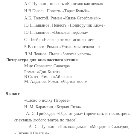
·
А.С.Пушкин, повесть «Капитанская дочка»
·
Н.В.Гоголь. Повесть «Тарас Бульба»
·
А.К. Толстой. Роман «Князь Серебряный»
·
Ю.Н.Тынянов. Повесть «Подпоручик Киже»
·
Ю.Н.Тынянов. «Восковая персона»
·
С. Цвейг «Невозвратимое мгновение»
·
Б.Васильев. Роман «Утоли моя печали…»
·
Л.М.Леонов. Пьеса «Золотая карета»
Литература для внеклассного чтения
·
М.де Сервантес Сааведра.
·
Роман «Дон Кихот».
·
В.Скотт. Роман «Айвенго».
·
М. Алданов. Роман «Чертов мост»
9 класс
·
«Слово о полку Игореве»
·
Н. М. Карамзин «Бедная Лиза»
·
А. С. Грибоедов «Горе от ума» (прочитать и посмотреть
спектакль любого театра по пьесе)
·
А. С. Пушкин «Пиковая дама», «Моцарт и Сальери»,
«Евгений Онегин»