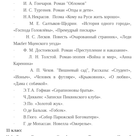
·
И. А. Гончаров. Роман "Обломов"
·
И. С. Тургенев. Роман «Отцы и дети».
·
Н.А.Некрасов. Поэма «Кому на Руси жить хорошо».
·
М. Е. Салтыков-Щедрин. «История одного города»,
«Господа Головлёвы», «Премудрый пискарь»
·
Н. С. Лесков. Повесть «Очарованный странник»,
«Леди
Макбет Мценского уезда»
·
Ф. М. Достоевский. Роман «Преступление и наказание».
·
Л. Н. Толстой. Роман-эпопея «Война и мир»,
«Анна
Каренина»
·
А. П. Чехов. "Вишневый сад", Рассказы: «Студент»,
«Ионыч», «Человек в футляре», «Крыжовник», «О любви»,
«Дама с собачкой».
·
Э.Т.А. Гофман «Серапионовы братья».
·
Ч.Диккенс «Записки Пиквикского клуба».
·
Э.По. «Золотой жук».
·
О.де Бальзак. «Гобсек».
·
В.Гюго. «Собор Парижской Богоматери».
·
Г. де Мопассан. Новелла «Ожерелье».
11 класс