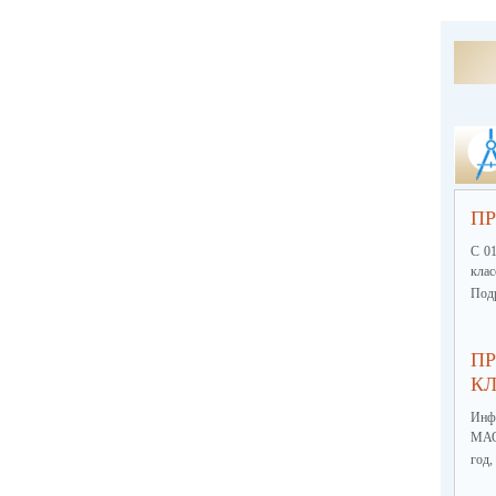
ПР
С 01
кла
Подр
ПР
КЛ
Инф
МА
год,