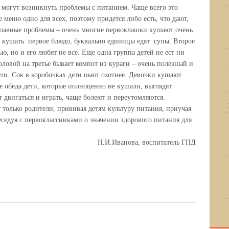
 могут возникнуть проблемы с питанием. Чаще всего это
е меню одно для всех, поэтому придется либо есть, что дают,
 главные проблемы – очень многие первоклашки кушают очень
 кушать первое блюдо, буквально единицы едят супы. Второе
, но и его любят не все. Еще одна группа детей не ест ни
оловой на третье бывает компот из кураги – очень полезный и
ети. Сок в коробочках дети пьют охотнее. Девочки кушают
ле обеда дети, которые полноценно не кушали, выглядят
т двигаться и играть, чаще болеют и переутомляются.
лько родители, прививая детям культуру питания, приучая
еседуя с первоклассниками о значении здорового питания для
Н.И.Иванова, воспитатель ГПД