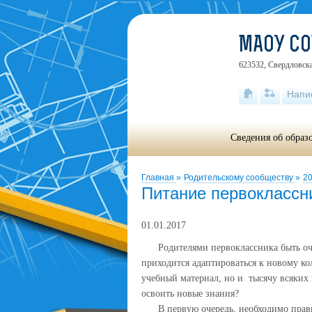
МАОУ С
623532, Свердловска
Напи
Сведения об образ
Главная
»
Родительскому сообществу
»
20
Питание первоклассн
01.01.2017
Родителями первоклассника быть очен
приходится адаптироваться к новому ко
учебный материал, но и тысячу всяких
освоить новые знания?
В первую очередь, необходимо правил