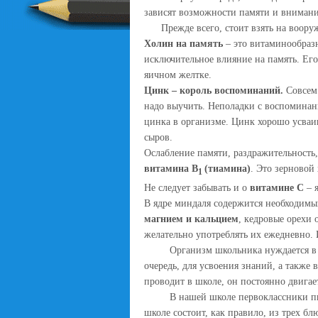
зависят возможности памяти и внимани
Прежде всего, стоит взять на вооруж
Холин на память
– это витаминообразн
исключительное влияние на память. Его 
яичном желтке.
Цинк – король воспоминаний.
Совсем
надо выучить. Неполадки с воспоминан
цинка в организме. Цинк хорошо усваив
сыров.
Ослабление памяти, раздражительность,
витамина В
(тиамина)
. Это зерновой 
1
Не следует забывать и о
витамине С
– 
В ядре миндаля содержится необходимы
магнием и кальцием
, кедровые орехи
желательно употреблять их ежедневно. 
Организм школьника нуждается в бол
очередь, для усвоения знаний, а также 
проводит в школе, он постоянно двигает
В нашей школе первоклассники питаютс
школе состоит, как правило, из трех бл