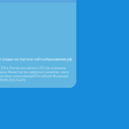
т создан на портале сайтыобразованию.рф
556 в Реестре российского ПО (на основании
иказа Министерства цифрового развития, связи
массовых коммуникаций Российской Федерации
 06.09.2016 №426)