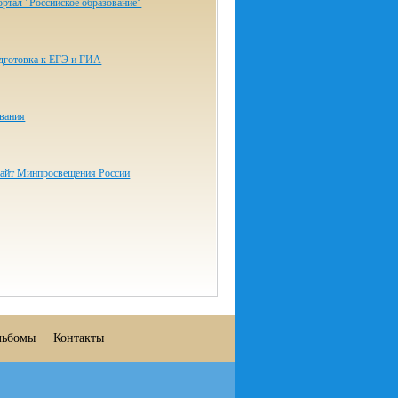
ртал "Российское образование"
одготовка к ЕГЭ и ГИА
ования
айт Минпросвещения России
льбомы
Контакты