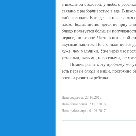
в школьной столовой, у любого ребенка
связано с разборчивостью в еде. В школ
либо голодать. Вот здесь и появляются
плохо. Большинство детей не приучено
блюдо пользуется большей популярностью
первое, ни второе. Часто в школьной ст
вкусный напиток. Но его пьют не все д
хуже, чем мальчики. Уже через час пос
усталыми, вялыми, невеселыми, не хотя
Помочь решить эту проблему могут то
есть первые блюда и каши, постоянно б
роста и развития ребенка.
Дата создания: 23.10.2018
Дата обновления: 23.10.2018
Дата публикации: 01.01.2017