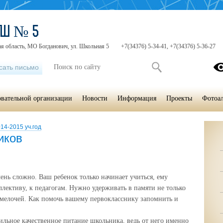
ОШ № 5
я область, МО Богданович, ул. Школьная 5
+7(34376) 5-34-41, +7(34376) 5-36-27
сать письмо
овательной организации
Новости
Информация
Проекты
Фотоа
14-2015 уч.год
иков
ь сложно. Ваш ребенок только начинает учиться, ему
ллективу, к педагогам. Нужно удерживать в памяти не только
 мелочей. Как помочь вашему первокласснику запомнить и
ьное качественное питание школьника, ведь от него именно