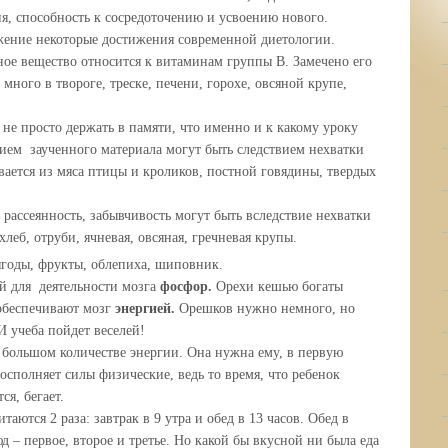
я, способность к сосредоточению и усвоению нового.
ение некоторые достижения современной диетологии.
ое вещество относится к витаминам группы В. Замечено его
много в твороге, треске, печени, горохе, овсяной крупе,
 не просто держать в памяти, что именно и к какому уроку
ием заученного материала могут быть следствием нехватки
ается из мяса птицы и кроликов, постной говядины, твердых
 рассеянность, забывчивость могут быть вследствие нехватки
хлеб, отруби, ячневая, овсяная, гречневая крупы.
ягоды, фрукты, облепиха, шиповник.
й для деятельности мозга
фосфор.
Орехи кешью богаты
 обеспечивают мозг
энергией.
Орешков нужно немного, но
И учеба пойдет веселей!
ьшом количестве энергии. Она нужна ему, в первую
восполняет силы физические, ведь то время, что ребенок
ся, бегает.
я 2 раза: завтрак в 9 утра и обед в 13 часов. Обед в
юд – первое, второе и третье. Но какой бы вкусной ни была еда