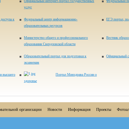
и
Официальный интернет-портал государственных
Федеральный по
услуг
доступа к
Федеральный центр информационно-
ЕГЭ портал, п
образовательных ресурсов
Министерство общего и профессионального
Вестник образ
образования Свердловской области
Образовательный портал для подготовки к
Официальный с
экзаменам
 и высшего
Портал Минздрава России о
здоровье
овательной организации
Новости
Информация
Проекты
Фотоа