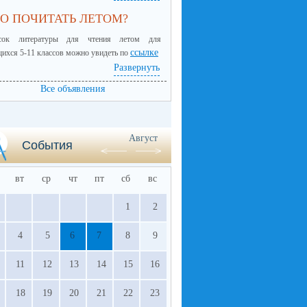
О ПОЧИТАТЬ ЛЕТОМ?
сок литературы для чтения летом для
ссылке
ихся 5-11 классов можно увидеть по
Развернуть
Все объявления
Август
События
вт
ср
чт
пт
сб
вс
1
2
4
5
6
7
8
9
11
12
13
14
15
16
18
19
20
21
22
23