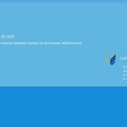
.08.2026
тивная прямая ссылка на источник обязательна
Сай
№1
пр
и 
от