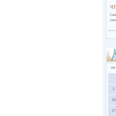
ЧТ
Спи
учащ
пн
3
10
17