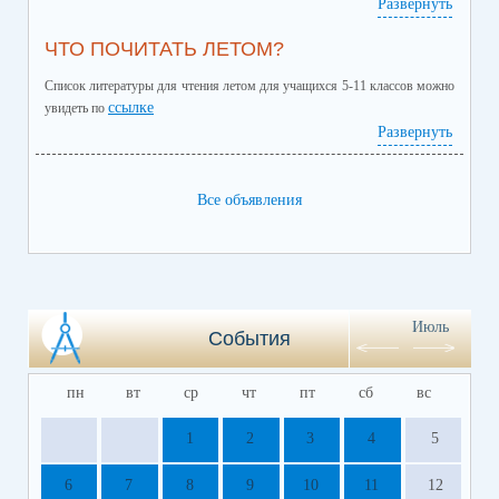
Развернуть
ЧТО ПОЧИТАТЬ ЛЕТОМ?
Список литературы для чтения летом для учащихся 5-11 классов можно
ссылке
увидеть по
Развернуть
Все объявления
Июль
События
пн
вт
ср
чт
пт
сб
вс
1
2
3
4
5
6
7
8
9
10
11
12