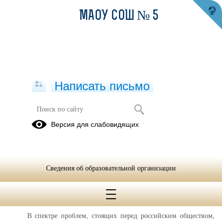
МАОУ СОШ № 5
Написать письмо
Информация для родителей
Версия для слабовидящих
(законных представителей)
обучающихся о проведении
социально-психологического
тестирования в образовательной
Сведения об образовательной организации
организации
01.01.2017
В спектре проблем, стоящих перед российским обществом,