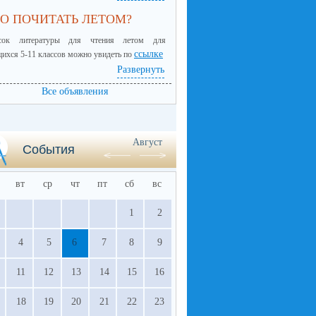
О ПОЧИТАТЬ ЛЕТОМ?
сок литературы для чтения летом для
ссылке
ихся 5-11 классов можно увидеть по
Развернуть
Все объявления
Август
События
вт
ср
чт
пт
сб
вс
1
2
4
5
6
7
8
9
11
12
13
14
15
16
18
19
20
21
22
23