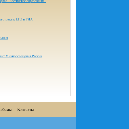
ртал "Российское образование"
одготовка к ЕГЭ и ГИА
ования
айт Минпросвещения России
льбомы
Контакты