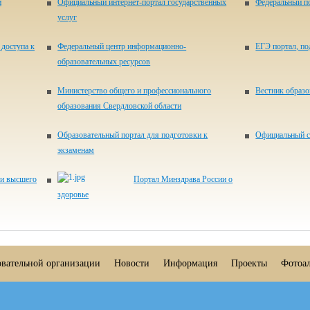
и
Официальный интернет-портал государственных
Федеральный по
услуг
доступа к
Федеральный центр информационно-
ЕГЭ портал, п
образовательных ресурсов
Министерство общего и профессионального
Вестник образ
образования Свердловской области
Образовательный портал для подготовки к
Официальный с
экзаменам
 и высшего
Портал Минздрава России о
здоровье
овательной организации
Новости
Информация
Проекты
Фотоа