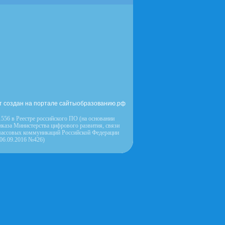
т создан на портале сайтыобразованию.рф
556 в Реестре российского ПО (на основании
иказа Министерства цифрового развития, связи
массовых коммуникаций Российской Федерации
 06.09.2016 №426)