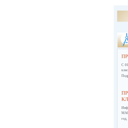
ПР
С 01
кла
Подр
ПР
КЛ
Инф
МА
год,