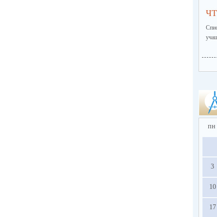
ЧТ
Спи
учащ
пн
3
10
17