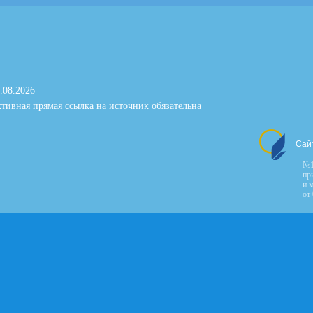
.08.2026
тивная прямая ссылка на источник обязательна
Сай
№1
пр
и 
от