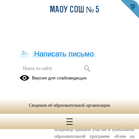
МАОУ СОШ № 5
Написать письмо
Публикации за 18.06.2025
Версия для слабовидящих
18.06.2025
«Ключ на старт!»
Сведения об образовательной организации
С 28 мая по 17 июня 2025 года ученики
нашего образовательного центра "Точка
роста" Семененко Яков и Ровный
Владимир приняли участие в уникальной
образовательной программе «Ключ на