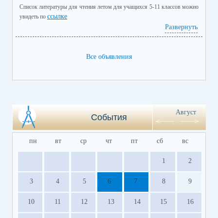
Список литературы для чтения летом для учащихся 5-11 классов можно
ссылке
увидеть по
Развернуть
Все объявления
Август
События
пн
вт
ср
чт
пт
сб
вс
1
2
3
4
5
6
7
8
9
10
11
12
13
14
15
16