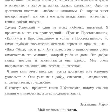
о животных, в жанре детектива, сказки, фантастики. Одно из
достоинств писателя - любовь к животным. Он хорошо знает
повадки зверей, так как в его доме всегда жили животные :
кошки, собаки, попугаи.
Эдуард Успенский – один из моих любимых писателей. Я
прочитала много его произведений - «Трое из Простоквашино»,
«Каникулы в Простоквашино» и «Зима в Простоквашино», но
самое глубокое впечатление оставила первая из прочитанных –
«Дядя Фёдор, пёс и кот». Она повествует о приключениях очень
самостоятельного мальчика, который ушёл из дома. Это добрая
сказка, поэтому и заканчивается она хорошо. Мне очень
понравилась эта книга, она весёлая и интересная.
Чтение книг этого писателя всегда доставляет мне огромное
удовольствие. Они учат меня добру, смелости , находчивости,
справедливости, трудолюбию.
Я советую вам прочитать книги Э.Успенского, потому что они
смешные и интересные, а смех продлевает жизнь.
Засыпкина Мария
Мой любимый писатель