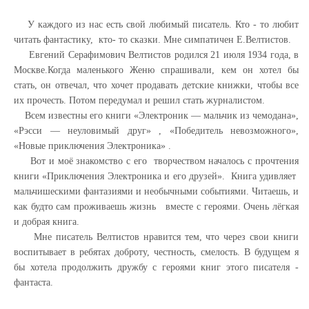
У каждого из нас есть свой любимый писатель. Кто - то любит
читать фантастику, кто- то сказки. Мне симпатичен Е.Велтистов.
Евгений Серафимович Велтистов родился 21 июля 1934 года, в
Москве.Когда маленького Женю спрашивали, кем он хотел бы
стать, он отвечал, что хочет продавать детские книжки, чтобы все
их прочесть. Потом передумал и решил стать журналистом.
Всем известны его книги «Электроник — мальчик из чемодана»,
«Рэсси — неуловимый друг» , «Победитель невозможного»,
«Новые приключения Электроника» .
Вот и моё знакомство с его творчеством началось с прочтения
книги «Приключения Электроника и его друзей». Книга удивляет
мальчишескими фантазиями и необычными событиями. Читаешь, и
как будто сам проживаешь жизнь вместе с героями. Очень лёгкая
и добрая книга.
Мне писатель Велтистов нравится тем, что через свои книги
воспитывает в ребятах доброту, честность, смелость. В будущем я
бы хотела продолжить дружбу с героями книг этого писателя -
фантаста.