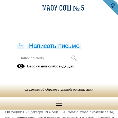
МАОУ СОШ № 5
Написать письмо
Мой любимый писатель
Версия для слабовидящих
01.01.2017
Засыпкина Анастасия
Мой любимый писатель
Сведения об образовательной организации
На свете есть много разных писателей. Писатели пишут разные
книги.
Мой любимый детский писатель-Эдуард Николаевич Успенский.
Он родился 22 декабря 1937года. Я люблю этого писателя за то,
что он пишет смешные и интересные рассказы и о жизни людей, и