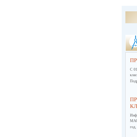
ПР
С 01
кла
Подр
ПР
КЛ
Инф
МА
год,