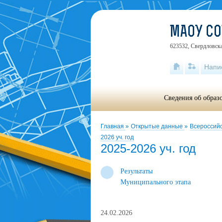
МАОУ С
623532, Свердловска
Напи
Сведения об образ
Главная
»
Открытые данные
»
Всероссий
2026 уч. год
2025-2026 уч. год
Результаты
Муниципального этапа
24.02.2026