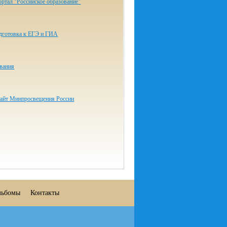
ртал "Российское образование"
одготовка к ЕГЭ и ГИА
ования
айт Минпросвещения России
льбомы
Контакты