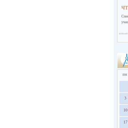
ЧТ
Спи
учащ
пн
3
10
17