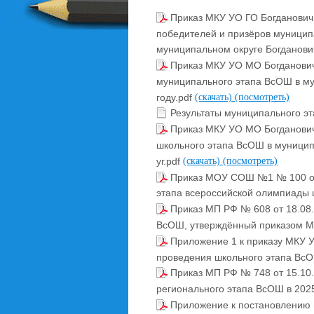
Приказ МКУ УО ГО Богданович 
победителей и призёров муницип
муниципальном округе Богданови
Приказ МКУ УО МО Богданович 
муниципального этапа ВсОШ в му
году.pdf
(скачать)
(посмотреть)
Результаты муниципального э
Приказ МКУ УО МО Богданович
школьного этапа ВсОШ в муницип
уг.pdf
(скачать)
(посмотреть)
Приказ МОУ СОШ №1 № 100 от 
этапа всероссийской олимпиады 
Приказ МП РФ № 608 от 18.08
ВсОШ, утверждённый приказом МП
Приложение 1 к приказу МКУ 
проведения школьного этапа ВсОШ
Приказ МП РФ № 748 от 15.10
регионального этапа ВсОШ в 2025
Приложение к постановлению 