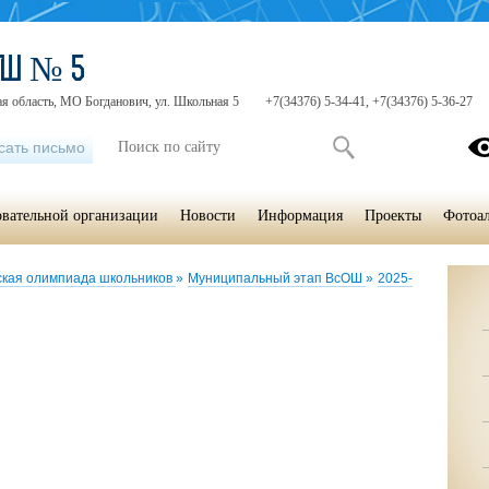
ОШ № 5
я область, МО Богданович, ул. Школьная 5
+7(34376) 5-34-41, +7(34376) 5-36-27
сать письмо
овательной организации
Новости
Информация
Проекты
Фотоа
ская олимпиада школьников
»
Муниципальный этап ВсОШ
»
2025-