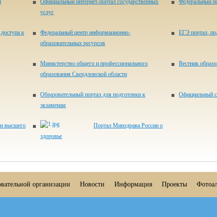
и
Официальный интернет-портал государственных
Федеральный по
услуг
доступа к
Федеральный центр информационно-
ЕГЭ портал, п
образовательных ресурсов
Министерство общего и профессионального
Вестник образ
образования Свердловской области
Образовательный портал для подготовки к
Официальный с
экзаменам
 и высшего
Портал Минздрава России о
здоровье
овательной организации
Новости
Информация
Проекты
Фотоа