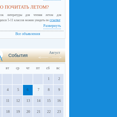
О ПОЧИТАТЬ ЛЕТОМ?
сок литературы для чтения летом для
ссылке
ихся 5-11 классов можно увидеть по
Развернуть
Все объявления
Август
События
вт
ср
чт
пт
сб
вс
1
2
4
5
6
7
8
9
11
12
13
14
15
16
18
19
20
21
22
23