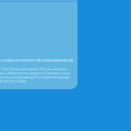
т создан на портале сайтыобразованию.рф
556 в Реестре российского ПО (на основании
иказа Министерства цифрового развития, связи
массовых коммуникаций Российской Федерации
 06.09.2016 №426)