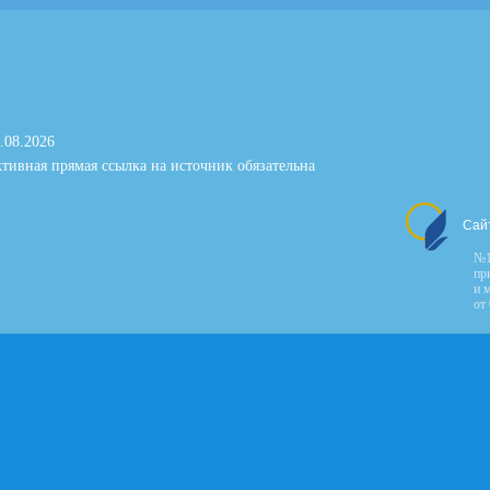
.08.2026
тивная прямая ссылка на источник обязательна
Сай
№1
пр
и 
от