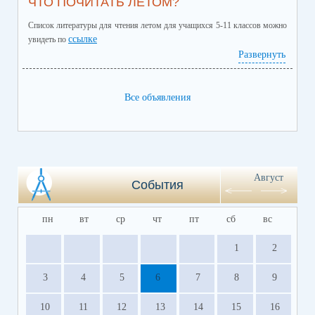
ЧТО ПОЧИТАТЬ ЛЕТОМ?
Список литературы для чтения летом для учащихся 5-11 классов можно
ссылке
увидеть по
Развернуть
Все объявления
Август
События
пн
вт
ср
чт
пт
сб
вс
1
2
3
4
5
6
7
8
9
10
11
12
13
14
15
16