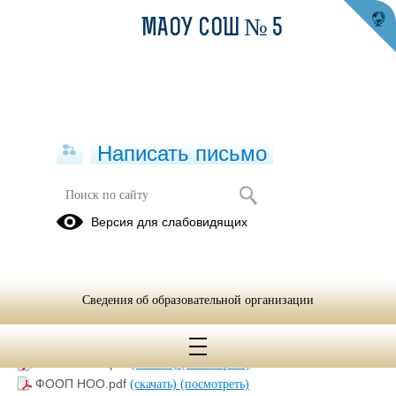
МАОУ СОШ № 5
Написать письмо
ФООП
Версия для слабовидящих
26.04.2023
ФАОП овз ООО
Сведения об образовательной организации
Памятка для родителей о ФООП.pdf
(скачать)
(посмотреть)
ФООП ООО.pdf
(скачать)
(посмотреть)
ФООП НОО.pdf
(скачать)
(посмотреть)